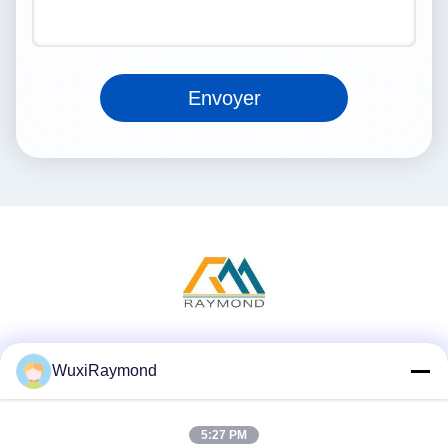
Envoyer
Réseaux sociaux
WuxiRaymond
5:27 PM