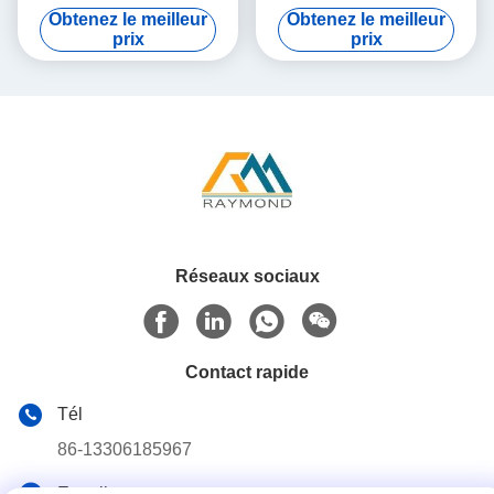
revêtement de zinc de 40–
entièrement durcie avec
Obtenez le meilleur
Obtenez le meilleur
275 g/m² pour bardage de
profil ondulé de 76 mm et
prix
prix
toit et de mur
revêtement de zinc de 40–
275 g/m²
Réseaux sociaux
Contact rapide
Tél
86-13306185967
E-mail