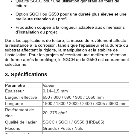
Qualité SGCC pour une utilisation générale en tôles de
toiture
Option SGCH ou G550 pour une dureté plus élevée et une
meilleure rétention du profil
Production coupée à la longueur adaptée aux dimensions
d'installation du projet
Dans les applications de toiture, la masse du revêtement affecte
la résistance à la corrosion, tandis que l'épaisseur et la dureté du
substrat affectent la rigidité, la manipulation et la stabilité de
l'installation. Pour les projets nécessitant une meilleure rétention
de forme après le profilage, le SGCH ou le G550 est couramment
sélectionné.
3. Spécifications
Paramètre
Valeur
Épaisseur
0,14–1,5 mm
Largeur effective
650 / 800 / 890 / 900 / 1050 mm
Longueur
1500 / 1800 / 2000 / 2400 / 3005 / 3600 mm
Revêtement de
20–275 g/m²
zinc
Qualité de l'acier
SGCC / SGCH / G550 (HRB≥85)
Flocons
Grands / Petits / Nuls