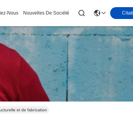
tez-Nous
Nouvelles De Société
Citat
turelle et de fabrication