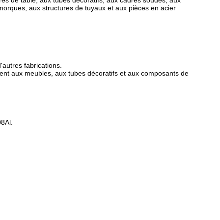
res de table, aux tubes décoratifs, aux cadres soudés, aux
morques, aux structures de tuyaux et aux pièces en acier
'autres fabrications.
nnent aux meubles, aux tubes décoratifs et aux composants de
8Al.