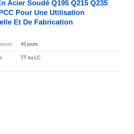
En Acier Soudé Q195 Q215 Q235
CC Pour Une Utilisation
elle Et De Fabrication
aison:
45 jours
e
TT ou LC