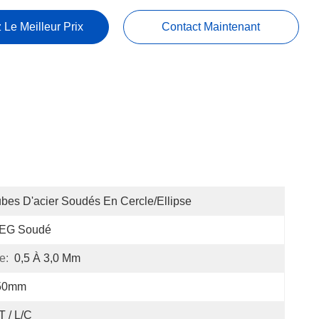
 Le Meilleur Prix
Contact Maintenant
bes D'acier Soudés En Cercle/ellipse
EG Soudé
e:
0,5 À 3,0 Mm
50mm
T / L/C