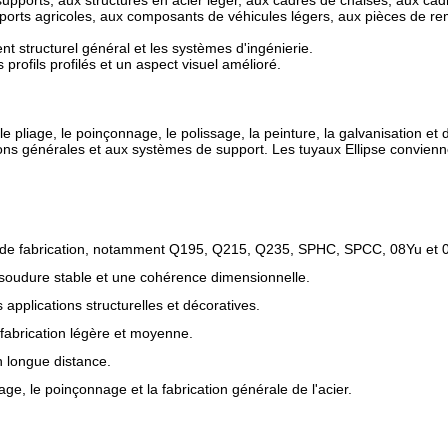
upports, aux structures en acier léger, aux cadres de chaises, aux cad
ports agricoles, aux composants de véhicules légers, aux pièces de re
nt structurel général et les systèmes d'ingénierie.
profils profilés et un aspect visuel amélioré.
pliage, le poinçonnage, le polissage, la peinture, la galvanisation et d
tions générales et aux systèmes de support. Les tuyaux Ellipse convie
ns de fabrication, notamment Q195, Q215, Q235, SPHC, SPCC, 08Yu et 0
soudure stable et une cohérence dimensionnelle.
s applications structurelles et décoratives.
fabrication légère et moyenne.
n longue distance.
ge, le poinçonnage et la fabrication générale de l'acier.