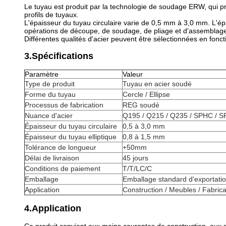
Le tuyau est produit par la technologie de soudage ERW, qui pr
profils de tuyaux.
L'épaisseur du tuyau circulaire varie de 0,5 mm à 3,0 mm. L'é
opérations de découpe, de soudage, de pliage et d'assemblage
Différentes qualités d'acier peuvent être sélectionnées en fonc
3.Spécifications
Paramètre
Valeur
Type de produit
Tuyau en acier soudé
Forme du tuyau
Cercle / Ellipse
Processus de fabrication
REG soudé
Nuance d'acier
Q195 / Q215 / Q235 / SPHC / SP
Épaisseur du tuyau circulaire
0,5 à 3,0 mm
Épaisseur du tuyau elliptique
0,8 à 1,5 mm
Tolérance de longueur
+50mm
Délai de livraison
45 jours
Conditions de paiement
T/T/LC/C
Emballage
Emballage standard d'exportati
Application
Construction / Meubles / Fabrica
4.Application