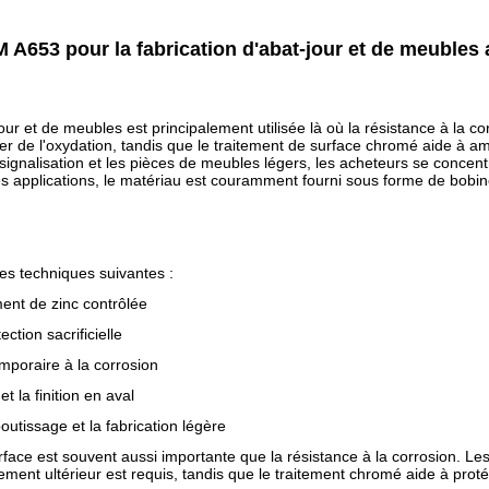
A653 pour la fabrication d'abat-jour et de meubles
jour et de meubles est principalement utilisée là où la résistance à la
r de l'oxydation, tandis que le traitement de surface chromé aide à amél
ignalisation et les pièces de meubles légers, les acheteurs se concentre
s applications, le matériau est couramment fourni sous forme de bobi
es techniques suivantes :
ent de zinc contrôlée
ction sacrificielle
mporaire à la corrosion
t la finition en aval
outissage et la fabrication légère
rface est souvent aussi importante que la résistance à la corrosion. L
tement ultérieur est requis, tandis que le traitement chromé aide à proté