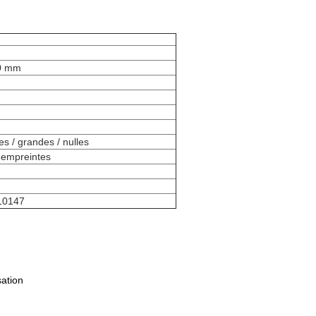
00 mm
es / grandes / nulles
i-empreintes
10147
ation