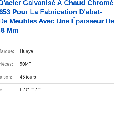
D'acier Galvanisé À Chaud Chromé
53 Pour La Fabrication D'abat-
 De Meubles Avec Une Épaisseur De
3,8 Mm
arque:
Huaye
ièces:
50MT
aison:
45 jours
e
L / C, T / T