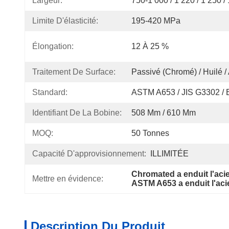
Largeur:
750-1 000 / 1 220 / 1 250 
Limite D'élasticité:
195-420 MPa
Élongation:
12 À 25 %
Traitement De Surface:
Passivé (Chromé) / Huilé / 
Standard:
ASTM A653 / JIS G3302 /
Identifiant De La Bobine:
508 Mm / 610 Mm
MOQ:
50 Tonnes
Capacité D'approvisionnement:
ILLIMITÉE
Chromated a enduit l'aci
Mettre en évidence:
ASTM A653 a enduit l'aci
Description Du Produit