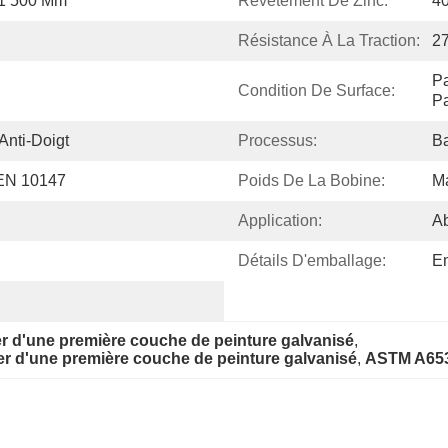
/ 1 500 Mm
Revêtement De Zinc:
40
Résistance À La Traction:
2
Pa
Condition De Surface:
Pa
Anti-Doigt
Processus:
Ba
 EN 10147
Poids De La Bobine:
Ma
Application:
Ab
Détails D'emballage:
Em
er d'une première couche de peinture galvanisé
, 
er d'une première couche de peinture galvanisé
, 
ASTM A653 