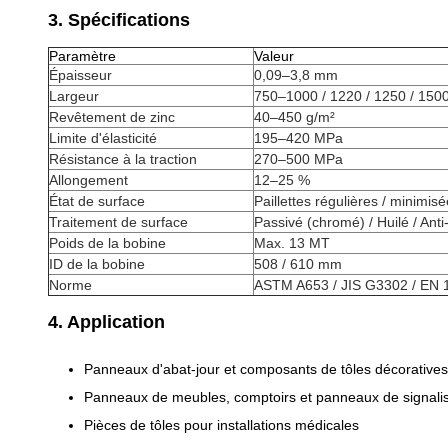
3. Spécifications
Paramètre
Valeur
Épaisseur
0,09–3,8 mm
Largeur
750–1000 / 1220 / 1250 / 15
Revêtement de zinc
40–450 g/m²
Limite d'élasticité
195–420 MPa
Résistance à la traction
270–500 MPa
Allongement
12–25 %
État de surface
Paillettes régulières / minimisé
Traitement de surface
Passivé (chromé) / Huilé / Ant
Poids de la bobine
Max. 13 MT
ID de la bobine
508 / 610 mm
Norme
ASTM A653 / JIS G3302 / EN 
4. Application
Panneaux d'abat-jour et composants de tôles décoratives
Panneaux de meubles, comptoirs et panneaux de signalis
Pièces de tôles pour installations médicales