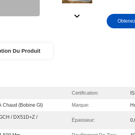
Obtenez
ption Du Produit
Certification:
I
À Chaud (bobine GI)
Marque:
H
CH / DX51D+Z / 
Épaisseur:
0,