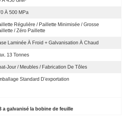
 À 450 G/m²
70 À 500 MPa
illette Régulière / Paillette Minimisée / Grosse 
illette / Zéro Paillette
se Laminée À Froid + Galvanisation À Chaud
x. 13 Tonnes
at-Jour / Meubles / Fabrication De Tôles
ballage Standard D'exportation
a galvanisé la bobine de feuille