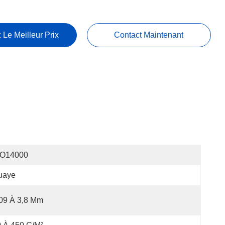
 Le Meilleur Prix
Contact Maintenant
SO14000
uaye
09 À 3,8 Mm