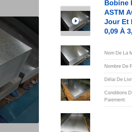
Bobine 
ASTM A6
Jour Et
0,09 À 
Nom De La M
Nombre De P
Délai De Livr
Conditions D
Paiement: