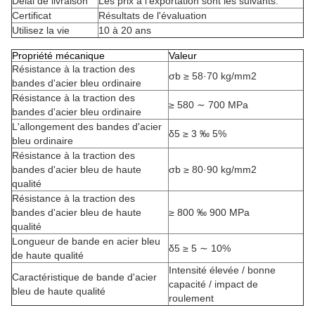
Délai de livraison
Les prix à l'exportation sont les suivants:
Certificat
Résultats de l'évaluation
Utilisez la vie
10 à 20 ans
Propriété mécanique
Valeur
Résistance à la traction des
σb ≥ 58·70 kg/mm2
bandes d'acier bleu ordinaire
Résistance à la traction des
≥ 580 ∼ 700 MPa
bandes d'acier bleu ordinaire
L'allongement des bandes d'acier
δ5 ≥ 3 ‰ 5%
bleu ordinaire
Résistance à la traction des
bandes d'acier bleu de haute
σb ≥ 80·90 kg/mm2
qualité
Résistance à la traction des
bandes d'acier bleu de haute
≥ 800 ‰ 900 MPa
qualité
Longueur de bande en acier bleu
δ5 ≥ 5 ∼ 10%
de haute qualité
Intensité élevée / bonne
Caractéristique de bande d'acier
capacité / impact de
bleu de haute qualité
roulement