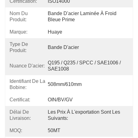
Certification:
ISO14000
Nom Du
Bande D'acier Laminée À Froid 
Produit:
Bleue Prime
Marque:
Huaye
Type De
Bande D'acier
Produit:
Q195 / Q235 / SPCC / SAE1006 / 
Nuance D'acier:
SAE1008
Identifiant De La
508mm/610mm
Bobine:
Certificat:
OIN/BV/GV
Délai De
Les Prix À L'exportation Sont Les 
Livraison:
Suivants:
MOQ:
50MT