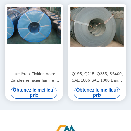
Lumière / Finition noire
Q195, Q215, Q235, SS400,
Bandes en acier laminé à
SAE 1006 SAE 1008 Bande
froid à l'usinage en acier
d'acier laminée à chaud
Obtenez le meilleur
Obtenez le meilleur
souple, dur et inoxydable
prix
prix