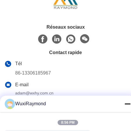
Réseaux sociaux
Contact rapide
Tél
86-13306185967
E-mail
adam@wxhy.com.cn
Adresse
WuxiRaymond
lndustrial Shitangwan Park, la ville de Wuxi, Jiangsu Prov.
214185 République populaire de Chine
8:56 PM