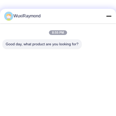
Réseaux sociaux
WuxiRaymond
8:55 PM
Contact rapide
Good day, what product are you looking for?
Tél
86-13306185967
E-mail
adam@wxhy.com.cn
Adresse
lndustrial Shitangwan Park, la ville de Wuxi, Jiangsu Prov.
214185 République populaire de Chine
Politique de confidentialité
|
Plan du site