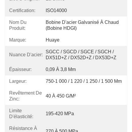
Certification:
ISO14000
Nom Du
Bobine D'acier Galvanisé À Chaud 
Produit:
(bobine HDGI)
Marque:
Huaye
SGCC / SGCD / SGCE / SGCH / 
Nuance D'acier:
DX51D+Z / DX52D+Z / DX53D+Z
Épaisseur:
0,09 À 3,8 Mm
Largeur:
750-1 000 / 1 220 / 1 250 / 1 500 Mm
Revêtement De
40 À 450 G/m²
Zinc:
Limite
195-420 MPa
D'élasticité:
Résistance À
270 À 500 MPa