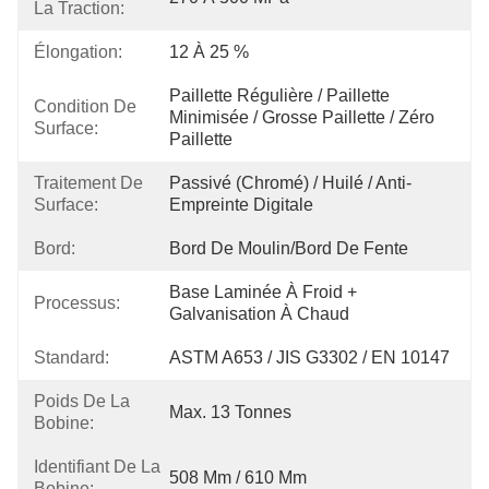
La Traction:
Élongation:
12 À 25 %
Paillette Régulière / Paillette 
Condition De
Minimisée / Grosse Paillette / Zéro 
Surface:
Paillette
Traitement De
Passivé (Chromé) / Huilé / Anti-
Surface:
Empreinte Digitale
Bord:
Bord De Moulin/bord De Fente
Base Laminée À Froid + 
Processus:
Galvanisation À Chaud
Standard:
ASTM A653 / JIS G3302 / EN 10147
Poids De La
Max. 13 Tonnes
Bobine:
Identifiant De La
508 Mm / 610 Mm
Bobine: