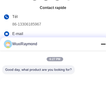
Contact rapide
Tél
86-13306185967
E-mail
adam@wxhy.com.cn
WuxiRaymond
Adresse
lndustrial Shitangwan Park, la ville de Wuxi, Jiangsu Prov.
6:27 PM
214185 République populaire de Chine
Good day, what product are you looking for?
Politique de confidentialité
|
Plan du site
La Chine est bonne. Qualité chaud plongé bobines d'acier
galvanisé Le fournisseur. 2011-2026 Wuxi Raymond Steel Co.,
Ltd. Tout. Les droits sont réservés.