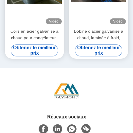
Vidéo
Vidéo
Coils en acier galvanisé à
Bobine d'acier galvanisé à
chaud pour congélateurs
chaud, laminée à froid,
industriels et boîtiers
revêtue de zinc DX51D pour
Obtenez le meilleur
Obtenez le meilleur
d'appareils avec revêtement
panneaux de meubles et
prix
prix
en zinc de 40 à 450 g/m2
fabrication d'appareils
électroménagers
Réseaux sociaux